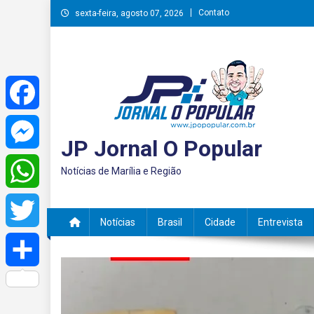
Skip
Contato
sexta-feira, agosto 07, 2026
to
content
Facebook
JP Jornal O Popular
Messenger
Notícias de Marília e Região
WhatsApp
Notícias
Brasil
Cidade
Entrevista
Twitter
Share