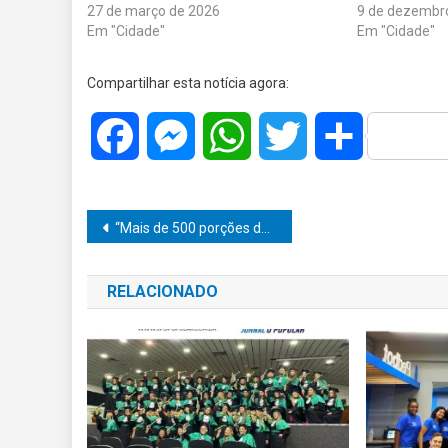
27 de março de 2026
9 de dezembr
Em "Cidade"
Em "Cidade"
Compartilhar esta notícia agora:
Facebook
Messenger
WhatsApp
Twitter
Share
Navegação
“Mais de 500 porções de drogas são apreendidas”: Polícia Militar prende traficante durante operação em Marília
de
RELACIONADO
Post