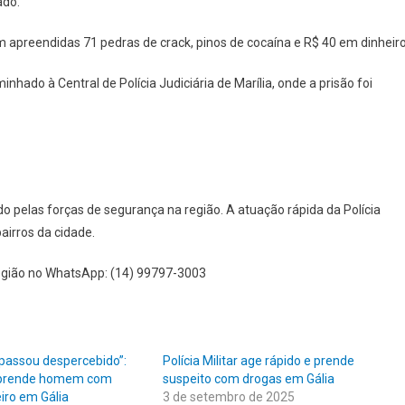
ado.
am apreendidas 71 pedras de crack, pinos de cocaína e R$ 40 em dinheiro
hado à Central de Polícia Judiciária de Marília, onde a prisão foi
do pelas forças de segurança na região. A atuação rápida da Polícia
airros da cidade.
egião no WhatsApp: (14) 99797-3003
 passou despercebido”:
Polícia Militar age rápido e prende
ar prende homem com
suspeito com drogas em Gália
iro em Gália
3 de setembro de 2025