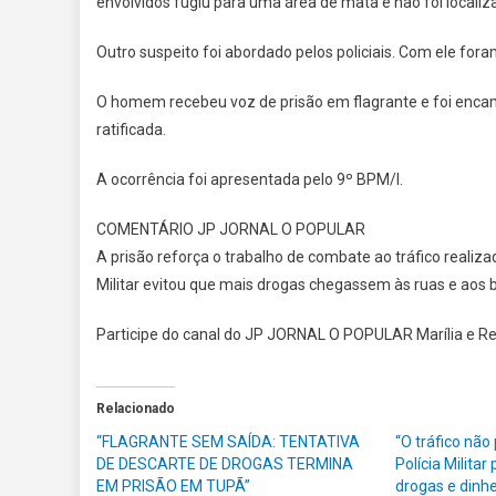
envolvidos fugiu para uma área de mata e não foi localiz
Outro suspeito foi abordado pelos policiais. Com ele for
O homem recebeu voz de prisão em flagrante e foi encamin
ratificada.
A ocorrência foi apresentada pelo 9º BPM/I.
COMENTÁRIO JP JORNAL O POPULAR
A prisão reforça o trabalho de combate ao tráfico realiza
Militar evitou que mais drogas chegassem às ruas e aos b
Participe do canal do JP JORNAL O POPULAR Marília e R
Relacionado
“FLAGRANTE SEM SAÍDA: TENTATIVA
“O tráfico não
DE DESCARTE DE DROGAS TERMINA
Polícia Milit
EM PRISÃO EM TUPÃ”
drogas e dinhe