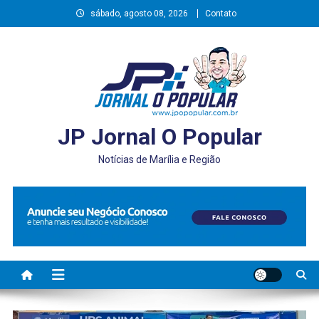
Skip
sábado, agosto 08, 2026
Contato
to
content
JP Jornal O Popular
Notícias de Marília e Região