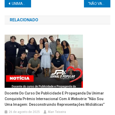
Navegação
UNIMAR REÚNE GRANDES NOMES DO DIREITO, AGRONEGÓCIO E SEGURANÇA PÚBLICA NA XXXIII SEMANA JURÍDICA EM MARÍLIA
“NÃO VAMOS BAIXAR A GUARDA CONTRA A DENGUE”, AFIRMA DRA. PALOMA LIBANIO APÓS ELIMINAÇÃO DE 10 FOCOS EM MARÍLIA
de
RELACIONADO
Post
Docente Do Curso De Publicidade E Propaganda Da Unimar
Conquista Prêmio Internacional Com A Websérie “Não Sou
Uma Imagem: Desconstruindo Representações Midiáticas”
26 de agosto de 2025
Alan Teixeira