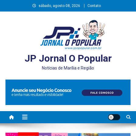
Skip
sábado, agosto 08, 2026
Contato
to
content
JP Jornal O Popular
Notícias de Marília e Região