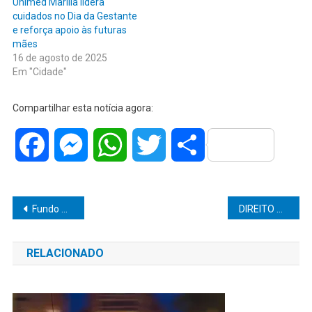
Unimed Marília lidera
cuidados no Dia da Gestante
e reforça apoio às futuras
mães
16 de agosto de 2025
Em "Cidade"
Compartilhar esta notícia agora:
Facebook
Messenger
WhatsApp
Twitter
Share
Navegação
Fundo Social de Marília antecipa ação contra o frio e distribui 1.400 cobertores para entidades assistenciais
DIREITO AGRÁRIO: PESQUISA DA UNIMAR SOBRE CRÉDITO RURAL É SELECIONADA PARA CONGRESSO NACIONAL EM RIBEIRÃO PRETO
de
RELACIONADO
Post