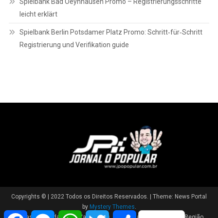
Spielbank Bad Oeynhausen Promo – Registrierungsschritte
leicht erklärt
Spielbank Berlin Potsdamer Platz Promo: Schritt‑für‑Schritt
Registrierung und Verifikation guide
Copyrights © | 2022 Todos os Direitos Reservados.
|
Theme: News Portal
by
Mystery Themes
.
Facebook
Messenger
WhatsApp
Twitter
Share
Brasil
Cidade
Variedades
Polícia
Política
Região