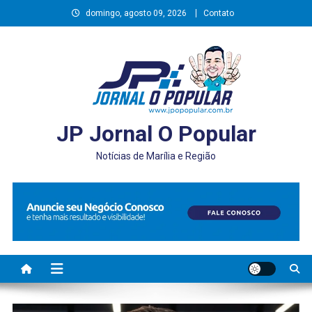
Skip
domingo, agosto 09, 2026
Contato
to
content
JP Jornal O Popular
Notícias de Marília e Região