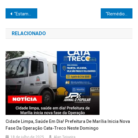
Navegação
“Estamos devolvendo dignidade às famílias”, destaca prefeito Vinicius Camarinha após abertura de 336 moradias populares em Marília
“Remédio não pode faltar na casa de quem mais precisa”, destaca prefeito Elton em Júlio Mesquita
de
RELACIONADO
Post
Cidade Limpa, Saúde Em Dia! Prefeitura De Marília Inicia Nova
Fase Da Operação Cata-Treco Neste Domingo
18 de julho de 2025
Alan Teixeira