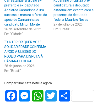
Carreata liderara pelo ex-
Rogerinho oficializa pré-
prefeito e ex-deputado
candidatura a deputado
Abelardo Camarinha é um
estadual em evento com a
sucesso e mostra a força do
presença do deputado
apoio de Camarinha ao
federal Maurício Neves
candidato Milton Monte
27 de julho de 2026
26 de setembro de 2022
Em "Brasil"
Em "Cidade"
“O INTERIOR QUER VOZ”:
SOLIDARIEDADE CONFIRMA
APOIO A ULISSES DO
RODEIO PARA DISPUTA À
CÂMARA FEDERAL
28 de junho de 2026
Em "Brasil"
Compartilhar esta notícia agora:
Facebook
Messenger
WhatsApp
Twitter
Share