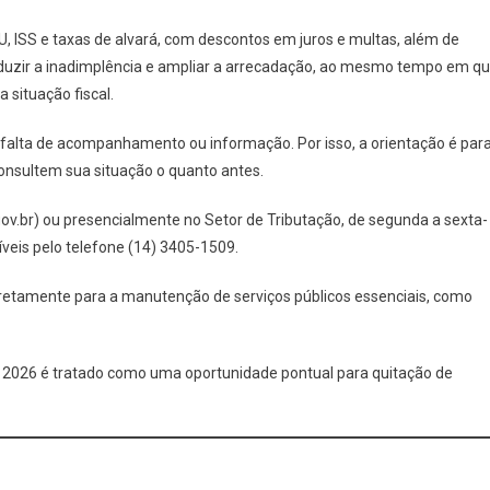
, ISS e taxas de alvará, com descontos em juros e multas, além de
reduzir a inadimplência e ampliar a arrecadação, ao mesmo tempo em q
 situação fiscal.
r falta de acompanhamento ou informação. Por isso, a orientação é par
onsultem sua situação o quanto antes.
p.gov.br) ou presencialmente no Setor de Tributação, de segunda a sexta-
íveis pelo telefone (14) 3405-1509.
iretamente para a manutenção de serviços públicos essenciais, como
 2026 é tratado como uma oportunidade pontual para quitação de