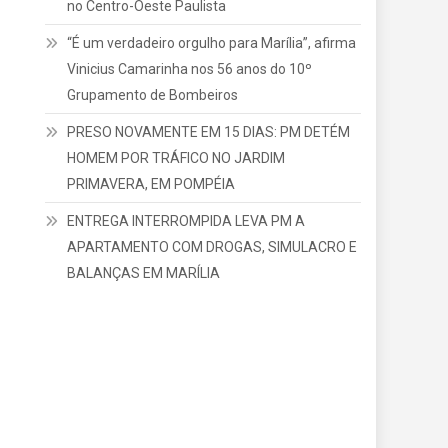
POLÍCIA RECUPERA 320 QUILOS DE COBRE
FURTADOS E PRENDE DOIS SUSPEITOS EM
GARÇA
CERCO FECHADO: megaoperação prende 11
suspeitos de integrar organização criminosa
no Centro-Oeste Paulista
“É um verdadeiro orgulho para Marília”, afirma
Vinicius Camarinha nos 56 anos do 10º
Grupamento de Bombeiros
PRESO NOVAMENTE EM 15 DIAS: PM DETÉM
HOMEM POR TRÁFICO NO JARDIM
PRIMAVERA, EM POMPÉIA
ENTREGA INTERROMPIDA LEVA PM A