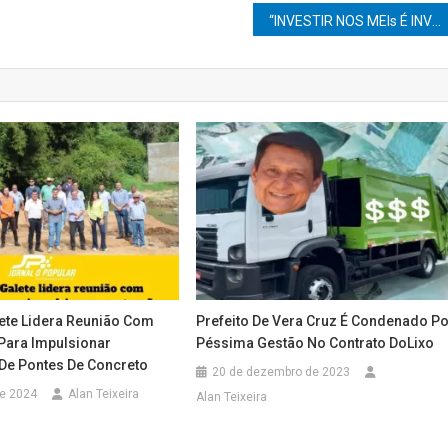
“INVESTIR NOS MEIs É INVESTIR NO FUTURO DE MARÍLIA”, DESTACA O SECRETÁRIO VITOR GAZOLA
ete Lidera Reunião Com
Prefeito De Vera Cruz É Condenado P
Para Impulsionar
Péssima Gestão No Contrato DoLixo
De Pontes De Concreto
20 de dezembro de 2023
de 2024
Alan Teixeira
Alan Teixeira