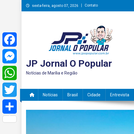
Skip
Contato
sexta-feira, agosto 07, 2026
to
content
Facebook
JP Jornal O Popular
Messenger
Notícias de Marília e Região
WhatsApp
Notícias
Brasil
Cidade
Entrevista
Twitter
Share