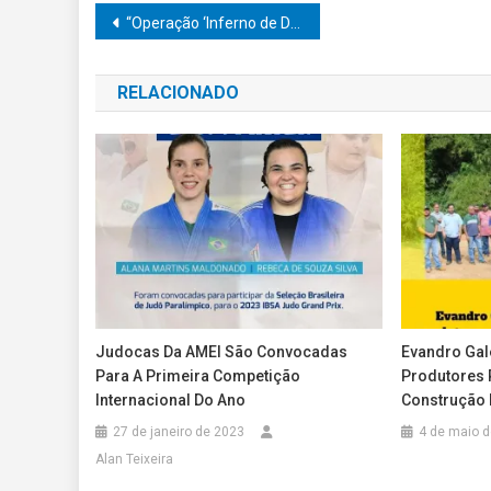
Navegação
“Operação ‘Inferno de Dante’: Polícia Civil prende 11 por tráfico e lavagem de dinheiro e Justiça bloqueia até R$ 10 milhões em três cidades do interior paulista”
de
RELACIONADO
Post
Judocas Da AMEI São Convocadas
Evandro Gal
Para A Primeira Competição
Produtores 
Internacional Do Ano
Construção 
27 de janeiro de 2023
4 de maio 
Alan Teixeira