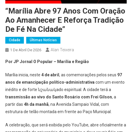
“Marília Abre 97 Anos Com Oração
Ao Amanhecer E Reforça Tradição
De Fé Na Cidade”
Cidade
Últimas Notícias
Alan Teixeira
1 De Abril De 2026
Por JP Jornal O Popular – Marília e Região
Marília inicia, neste
4 de abril
, as comemorações pelos seus
97
anos de emancipação político-administrativa
com um evento
inédito e de forte նշանակado espiritual. A cidade terá a
transmissão ao vivo do Santo Rosário com Frei Gilson
, a
partir das
4h da manhã
, na Avenida Sampaio Vidal, com
estrutura de telão montada em frente ao Paço Municipal.
A celebração, que será exibida pelo YouTube, abre oficialmente a