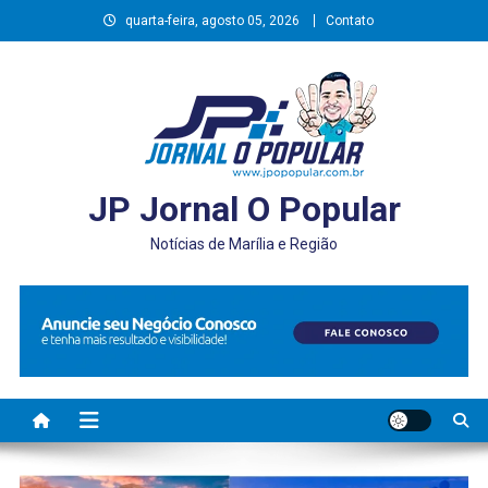
Skip
quarta-feira, agosto 05, 2026
Contato
to
content
JP Jornal O Popular
Notícias de Marília e Região