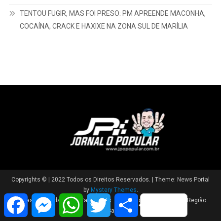
TENTOU FUGIR, MAS FOI PRESO: PM APREENDE MACONHA,
COCAÍNA, CRACK E HAXIXE NA ZONA SUL DE MARÍLIA
Copyrights © | 2022 Todos os Direitos Reservados.
|
Theme: News Portal
by
Mystery Themes
.
Facebook
Messenger
WhatsApp
Twitter
Share
Brasil
Cidade
Variedades
Polícia
Política
Região
Saúde