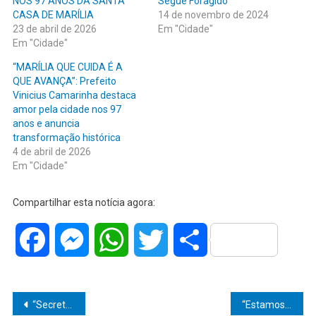
NOS 97 ANOS DA SANTA
Segue Foragido”
CASA DE MARÍLIA
14 de novembro de 2024
23 de abril de 2026
Em "Cidade"
Em "Cidade"
“MARÍLIA QUE CUIDA É A
QUE AVANÇA”: Prefeito
Vinicius Camarinha destaca
amor pela cidade nos 97
anos e anuncia
transformação histórica
4 de abril de 2026
Em "Cidade"
Compartilhar esta notícia agora:
Facebook
Messenger
WhatsApp
Twitter
Share
Navegação
“Secretaria Municipal da Educação, sob liderança de Rosemeire Frazon, inicia entrega de mais de 20 mil ovos de Páscoa e reforça ações da gestão do prefeito Vinicius Camarinha e do vice Rogerinho em Marília”
“Estamos criando caminhos reais para a independência feminina”, afirma Tássia Camarinha em encontro que fortalece o empreendedorismo em Marília