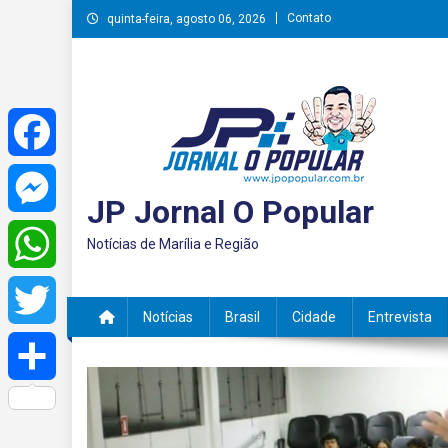
Skip
Contato
quinta-feira, agosto 06, 2026
to
content
Facebook
JP Jornal O Popular
Messenger
Notícias de Marília e Região
WhatsApp
Notícias
Brasil
Cidade
Entrevista
Twitter
Share