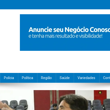
Polícia
Política
Região
Saúde
Variedades
Con