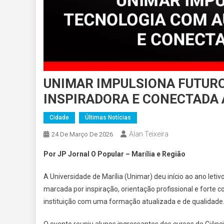
UNIMAR IMPULSIONA FUTUR
INSPIRADORA E CONECTADA
Cidade
Últimas Notícias
Alan Teixeira
24 De Março De 2026
Por JP Jornal O Popular – Marília e Região
A Universidade de Marília (Unimar) deu início ao ano le
marcada por inspiração, orientação profissional e fort
instituição com uma formação atualizada e de qualidade
O evento reuniu alunos ingressantes dos cursos de Ciên