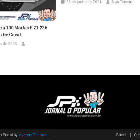
26 de junho de 2021
Alan Teixeira
tra 100 Mortes E 21.236
 De Covid
ro de 2023
 Portal by
Mystery Themes
.
Brasil
Ci