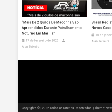
“Mais De 2 Quilos De Maconha São
Brasil Regis
Apreendidos Durante Patrulhamento
Novos Casos
Noturno Em Marília”
10 de janei
17 de fevereiro de 2026
Alan Teixeira
Alan Teixeira
Copyrights © | 2022 Todos os Direitos Reservados.
|
Theme: News