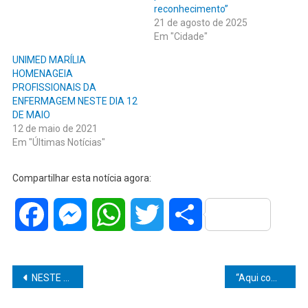
reconhecimento”
21 de agosto de 2025
Em "Cidade"
UNIMED MARÍLIA
HOMENAGEIA
PROFISSIONAIS DA
ENFERMAGEM NESTE DIA 12
DE MAIO
12 de maio de 2021
Em "Últimas Notícias"
Compartilhar esta notícia agora:
Facebook
Messenger
WhatsApp
Twitter
Share
Navegação
NESTE EXATO MOMENTO: JP Jornal O Popular apura informação de que jovem de 17 anos foi morta após gritos em condomínio do Jardim Califórnia, em Marília
“Aqui começa uma nova história”: Unimar recebe milhares de ingressantes e reafirma compromisso com a formação de excelência
de