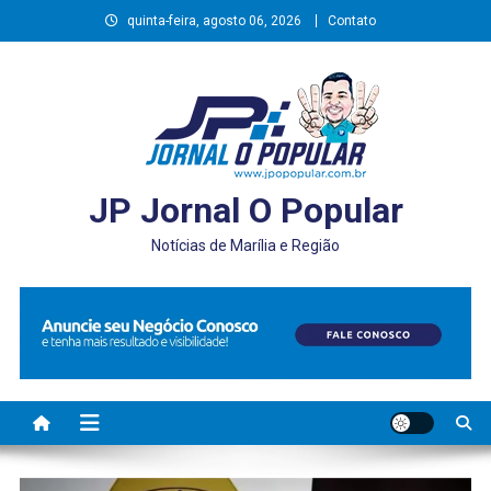
Skip
quinta-feira, agosto 06, 2026
Contato
to
content
JP Jornal O Popular
Notícias de Marília e Região