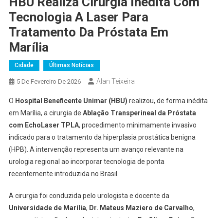
HBU Realiza Cirurgia Inédita Com
Tecnologia A Laser Para
Tratamento Da Próstata Em
Marília
Cidade
Últimas Notícias
Alan Teixeira
5 De Fevereiro De 2026
O
Hospital Beneficente Unimar (HBU)
realizou, de forma inédita
em Marília, a cirurgia de
Ablação Transperineal da Próstata
com EchoLaser TPLA
, procedimento minimamente invasivo
indicado para o tratamento da hiperplasia prostática benigna
(HPB). A intervenção representa um avanço relevante na
urologia regional ao incorporar tecnologia de ponta
recentemente introduzida no Brasil.
A cirurgia foi conduzida pelo urologista e docente da
Universidade de Marília
,
Dr. Mateus Maziero de Carvalho
,