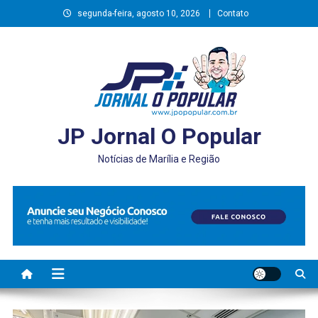
Skip
segunda-feira, agosto 10, 2026
Contato
to
content
JP Jornal O Popular
Notícias de Marília e Região