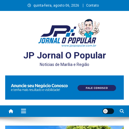
Skip
quinta-feira, agosto 06, 2026
Contato
to
content
JP Jornal O Popular
Notícias de Marília e Região