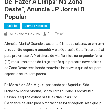
De ‘fazer A Limpa’ Na Zona
Oeste”, Anuncia JP Jornal O
Popular
Cidade
Últimas Notícias
Alan Teixeira
16 De Janeiro De 2026
Atenção, Marília! Quando o assunto é limpeza urbana,
quem tem
pressa não espera o amanhã
— e a Operação Cata Treco está aí
para provar isso. A Prefeitura de Marília inicia
na segunda-feira
(19)
mais uma etapa da força-tarefa que percorre nove bairros
da Zona Oeste recolhendo materiais inservíveis que só ocupam
espaço e acumulam poeira.
Do
Marajá ao São Miguel
, passando por Aquárius, São
Francisco, Maria Martha, Santa Tereza, Polon, Lorenzetti e
Bassan, a equipe estará nas ruas
das 8h às 16h
.
É a chance de ouro para o morador se livrar daquele sofá que já