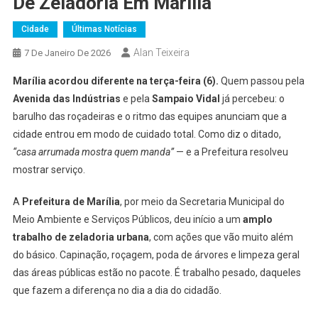
De Zeladoria Em Marília
Cidade
Últimas Notícias
Alan Teixeira
7 De Janeiro De 2026
Marília acordou diferente na terça-feira (6).
Quem passou pela
Avenida das Indústrias
e pela
Sampaio Vidal
já percebeu: o
barulho das roçadeiras e o ritmo das equipes anunciam que a
cidade entrou em modo de cuidado total. Como diz o ditado,
“casa arrumada mostra quem manda”
— e a Prefeitura resolveu
mostrar serviço.
A
Prefeitura de Marília
, por meio da Secretaria Municipal do
Meio Ambiente e Serviços Públicos, deu início a um
amplo
trabalho de zeladoria urbana
, com ações que vão muito além
do básico. Capinação, roçagem, poda de árvores e limpeza geral
das áreas públicas estão no pacote. É trabalho pesado, daqueles
que fazem a diferença no dia a dia do cidadão.