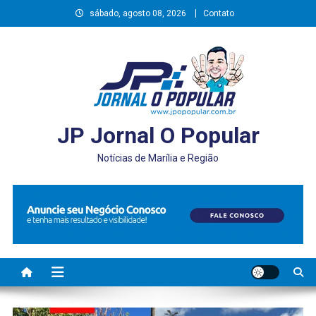
Skip
sábado, agosto 08, 2026
Contato
to
content
JP Jornal O Popular
Notícias de Marília e Região