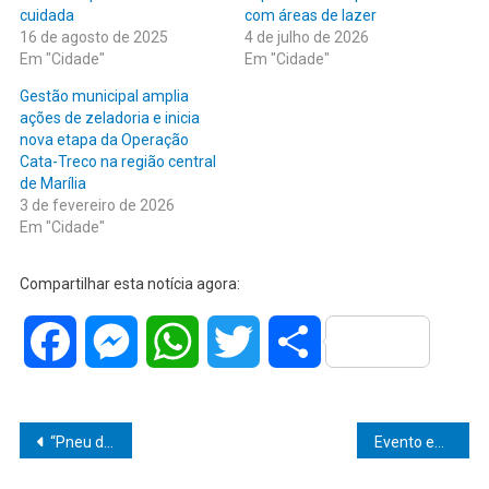
cuidada
com áreas de lazer
16 de agosto de 2025
4 de julho de 2026
Em "Cidade"
Em "Cidade"
Gestão municipal amplia
ações de zeladoria e inicia
nova etapa da Operação
Cata-Treco na região central
de Marília
3 de fevereiro de 2026
Em "Cidade"
Compartilhar esta notícia agora:
Facebook
Messenger
WhatsApp
Twitter
Share
Navegação
“Pneu descartado de forma irregular é risco direto à saúde”, alerta Prefeitura de Marília
Evento entrega cerca de 10 toneladas de alimentos ao Fundo Social e reforça compromisso social do esporte
de