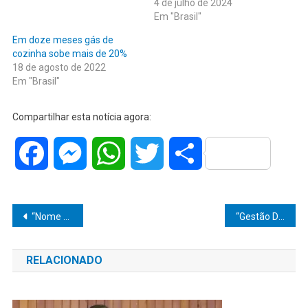
4 de julho de 2024
Em "Brasil"
Em doze meses gás de
cozinha sobe mais de 20%
18 de agosto de 2022
Em "Brasil"
Compartilhar esta notícia agora:
Facebook
Messenger
WhatsApp
Twitter
Share
Navegação
“Nome bonito enche a boca e o coração”, dizem os pais: Cecília, Helena e Miguel dominam os cartórios de Marília em 2025
“Gestão Diogo Ceschim consolida o maior avanço da história da saúde pública em Pompeia”
de
RELACIONADO
Post