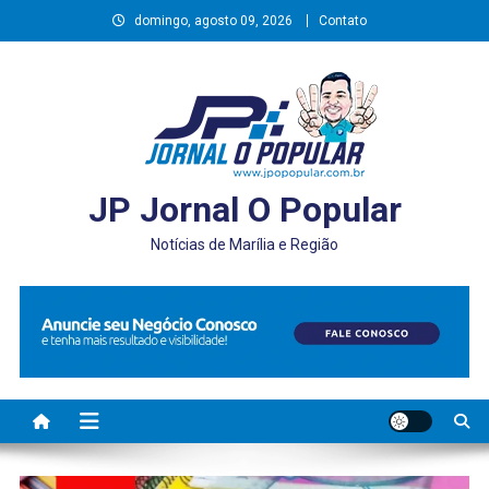
Skip
domingo, agosto 09, 2026
Contato
to
content
JP Jornal O Popular
Notícias de Marília e Região