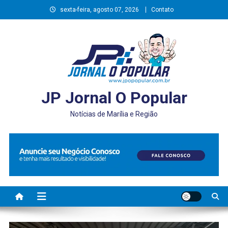
Skip
sexta-feira, agosto 07, 2026
Contato
to
content
JP Jornal O Popular
Notícias de Marília e Região