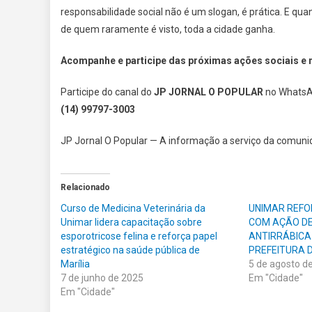
responsabilidade social não é um slogan, é prática. E qua
de quem raramente é visto, toda a cidade ganha.
Acompanhe e participe das próximas ações sociais e n
Participe do canal do
JP JORNAL O POPULAR
no WhatsA
(14) 99797-3003
JP Jornal O Popular — A informação a serviço da comuni
Relacionado
Curso de Medicina Veterinária da
UNIMAR REFO
Unimar lidera capacitação sobre
COM AÇÃO D
esporotricose felina e reforça papel
ANTIRRÁBICA
estratégico na saúde pública de
PREFEITURA D
Marília
5 de agosto d
7 de junho de 2025
Em "Cidade"
Em "Cidade"