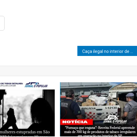
Caça ilegal no interior de SP: homem é multado e liberado após flagrante