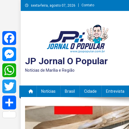
Skip
Contato
sexta-feira, agosto 07, 2026
to
content
Facebook
JP Jornal O Popular
Messenger
Notícias de Marília e Região
WhatsApp
Notícias
Brasil
Cidade
Entrevista
Twitter
Share