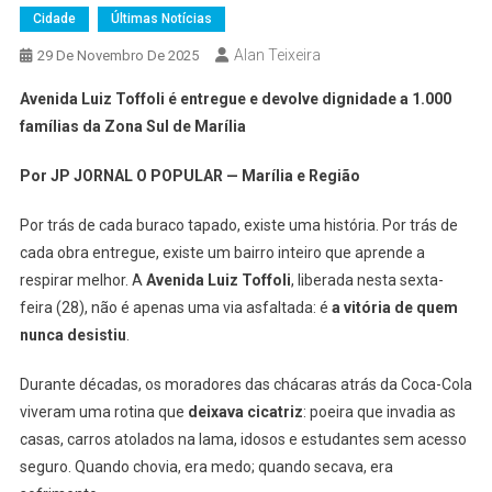
Cidade
Últimas Notícias
Alan Teixeira
29 De Novembro De 2025
Avenida Luiz Toffoli é entregue e devolve dignidade a 1.000
famílias da Zona Sul de Marília
Por JP JORNAL O POPULAR — Marília e Região
Por trás de cada buraco tapado, existe uma história. Por trás de
cada obra entregue, existe um bairro inteiro que aprende a
respirar melhor. A
Avenida Luiz Toffoli
, liberada nesta sexta-
feira (28), não é apenas uma via asfaltada: é
a vitória de quem
nunca desistiu
.
Durante décadas, os moradores das chácaras atrás da Coca-Cola
viveram uma rotina que
deixava cicatriz
: poeira que invadia as
casas, carros atolados na lama, idosos e estudantes sem acesso
seguro. Quando chovia, era medo; quando secava, era