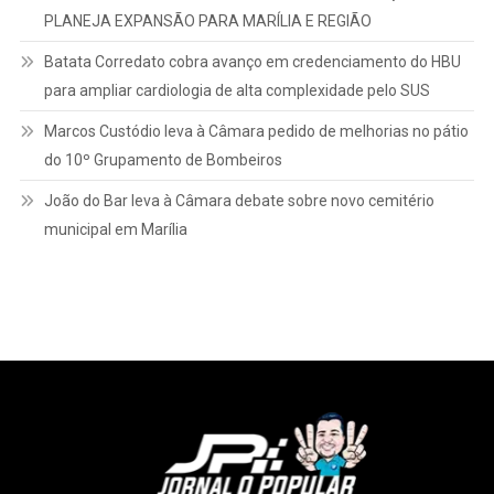
Luizinho Veículos apoia sonho de Vicente Falcão, de 11 anos,
com rifa de bola autografada por Yuri Alberto
LUIZINHO VEÍCULOS CONSOLIDA MARCA EM GARÇA E
PLANEJA EXPANSÃO PARA MARÍLIA E REGIÃO
Batata Corredato cobra avanço em credenciamento do HBU
para ampliar cardiologia de alta complexidade pelo SUS
Marcos Custódio leva à Câmara pedido de melhorias no pátio
do 10º Grupamento de Bombeiros