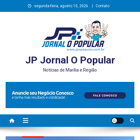
Skip
segunda-feira, agosto 10, 2026
Contato
to
content
JP Jornal O Popular
Notícias de Marília e Região