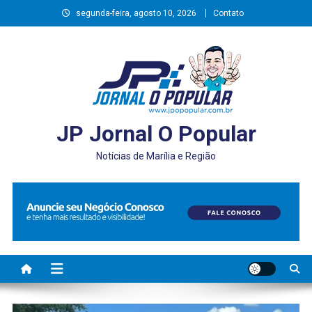
Skip
segunda-feira, agosto 10, 2026
Contato
to
content
JP Jornal O Popular
Notícias de Marília e Região