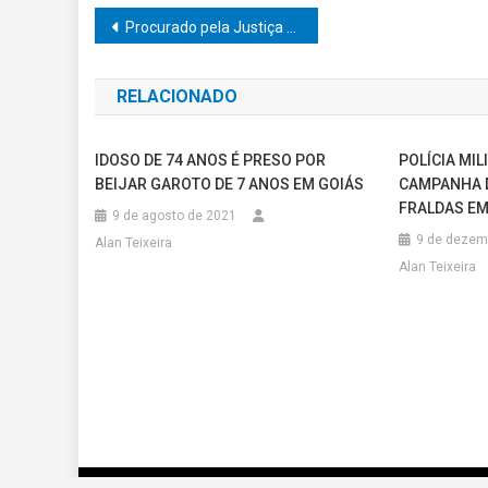
Navegação
Procurado pela Justiça morre após confronto com o BAEP na Zona Norte de Marília
de
RELACIONADO
Post
IDOSO DE 74 ANOS É PRESO POR
POLÍCIA MIL
BEIJAR GAROTO DE 7 ANOS EM GOIÁS
CAMPANHA 
FRALDAS EM
9 de agosto de 2021
9 de dezem
Alan Teixeira
Alan Teixeira