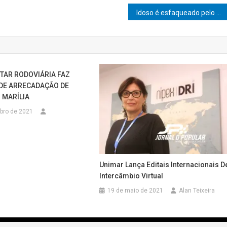
Idoso é esfaqueado pelo genro após discussão
ITAR RODOVIÁRIA FAZ
DE ARRECADAÇÃO DE
 MARÍLIA
bro de 2021
Unimar Lança Editais Internacionais D
Intercâmbio Virtual
19 de maio de 2021
Alan Teixeira