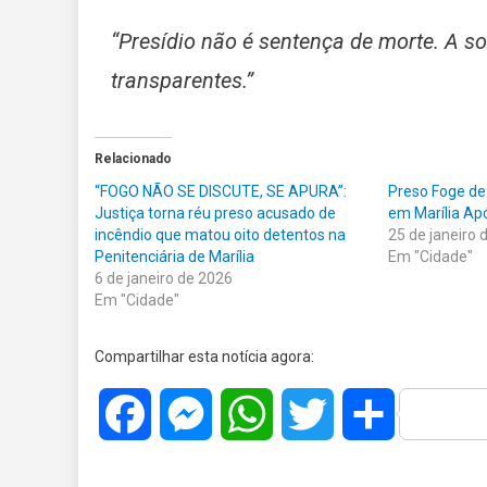
“Presídio não é sentença de morte. A s
transparentes.”
Relacionado
“FOGO NÃO SE DISCUTE, SE APURA”:
Preso Foge de
Justiça torna réu preso acusado de
em Marília Ap
incêndio que matou oito detentos na
25 de janeiro 
Penitenciária de Marília
Em "Cidade"
6 de janeiro de 2026
Em "Cidade"
Compartilhar esta notícia agora:
Facebook
Messenger
WhatsApp
Twitter
Share