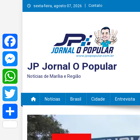
Skip
Contato
sexta-feira, agosto 07, 2026
to
content
Facebook
JP Jornal O Popular
Messenger
Notícias de Marília e Região
WhatsApp
Notícias
Brasil
Cidade
Entrevista
Twitter
Share