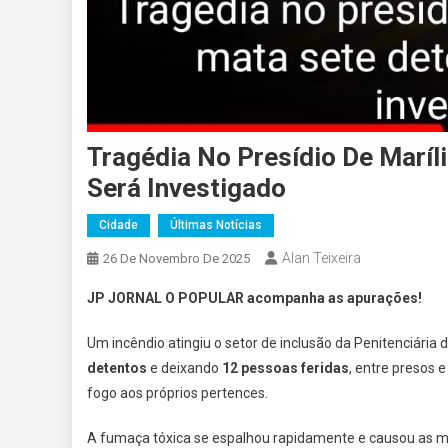
Tragédia No Presídio De Maríl
Será Investigado
Cidade
Últimas Notícias
Alan Teixeira
26 De Novembro De 2025
JP JORNAL O POPULAR acompanha as apurações!
Um incêndio atingiu o setor de inclusão da Penitenciária d
detentos
e deixando
12 pessoas feridas
, entre presos e
fogo aos próprios pertences.
A fumaça tóxica se espalhou rapidamente e causou as mor