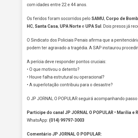
com idades entre 22 e 44 anos.
Os feridos foram socorridos pelo
SAMU
,
Corpo de Bomb
HC
,
Santa Casa
,
UPA Norte
e
UPA Sul
. Dois presos já re
O Sindicato dos Policiais Penais afirma que a penitenciá
podem ter agravado a tragédia. A SAP instaurou procedi
A perícia deve responder pontos cruciais:
• O que motivou o detento?
• Houve falha estrutural ou operacional?
• A superlotação contribuiu para o desastre?
O JP JORNAL O POPULAR seguirá acompanhando passo a 
Participe do canal JP JORNAL O POPULAR • Marília e 
WhatsApp:
(014) 99797-3003
Comentário JP JORNAL O POPULAR: