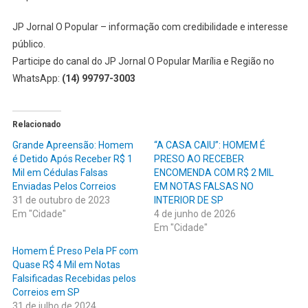
JP Jornal O Popular – informação com credibilidade e interesse
público.
Participe do canal do JP Jornal O Popular Marília e Região no
WhatsApp:
(14) 99797-3003
Relacionado
Grande Apreensão: Homem
“A CASA CAIU”: HOMEM É
é Detido Após Receber R$ 1
PRESO AO RECEBER
Mil em Cédulas Falsas
ENCOMENDA COM R$ 2 MIL
Enviadas Pelos Correios
EM NOTAS FALSAS NO
31 de outubro de 2023
INTERIOR DE SP
Em "Cidade"
4 de junho de 2026
Em "Cidade"
Homem É Preso Pela PF com
Quase R$ 4 Mil em Notas
Falsificadas Recebidas pelos
Correios em SP
31 de julho de 2024