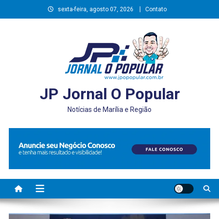
Skip
sexta-feira, agosto 07, 2026
Contato
to
content
JP Jornal O Popular
Notícias de Marília e Região