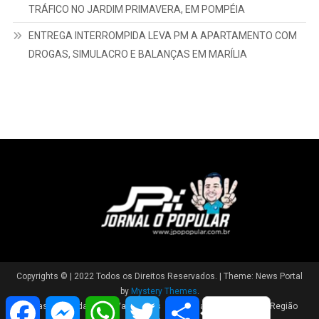
TRÁFICO NO JARDIM PRIMAVERA, EM POMPÉIA
ENTREGA INTERROMPIDA LEVA PM A APARTAMENTO COM
DROGAS, SIMULACRO E BALANÇAS EM MARÍLIA
Copyrights © | 2022 Todos os Direitos Reservados.
|
Theme: News Portal
by
Mystery Themes
.
Facebook
Messenger
WhatsApp
Twitter
Share
Brasil
Cidade
Variedades
Polícia
Política
Região