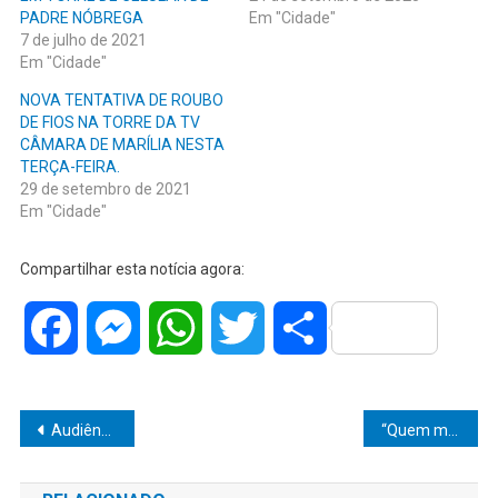
PADRE NÓBREGA
Em "Cidade"
7 de julho de 2021
Em "Cidade"
NOVA TENTATIVA DE ROUBO
DE FIOS NA TORRE DA TV
CÂMARA DE MARÍLIA NESTA
TERÇA-FEIRA.
29 de setembro de 2021
Em "Cidade"
Compartilhar esta notícia agora:
Facebook
Messenger
WhatsApp
Twitter
Share
Navegação
Audiência Pública fortalece integração e aponta avanços na gestão dos resíduos da construção civil em Marília
“Quem mexe com o errado, mais cedo ou mais tarde, cai do cavalo!”Polícia prende mulher com drogas em patrulhamento no bairro Flândria, em Pompéia
de