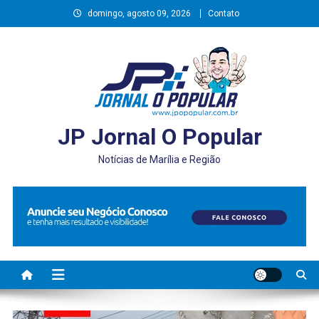
Skip
domingo, agosto 09, 2026
Contato
to
content
JP Jornal O Popular
Notícias de Marília e Região