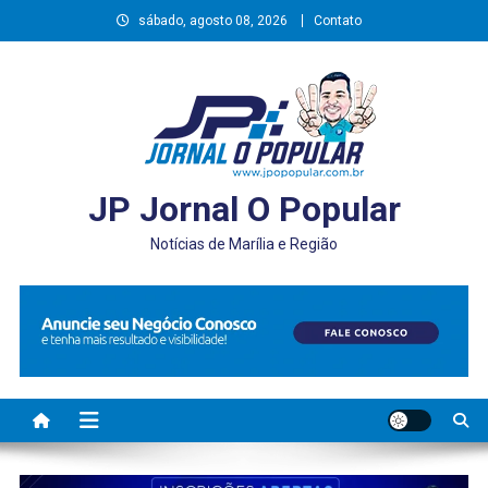
Skip
sábado, agosto 08, 2026
Contato
to
content
JP Jornal O Popular
Notícias de Marília e Região