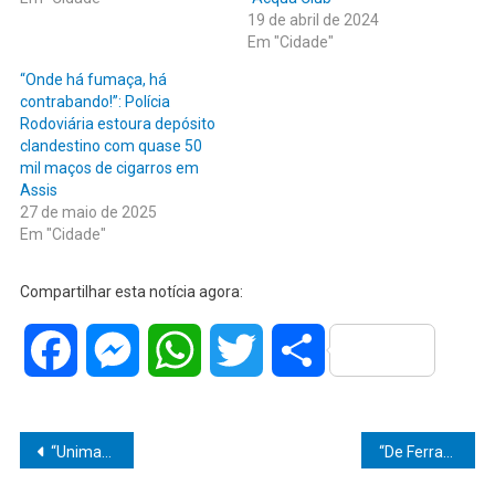
19 de abril de 2024
Em "Cidade"
“Onde há fumaça, há
contrabando!”: Polícia
Rodoviária estoura depósito
clandestino com quase 50
mil maços de cigarros em
Assis
27 de maio de 2025
Em "Cidade"
Compartilhar esta notícia agora:
Facebook
Messenger
WhatsApp
Twitter
Share
Navegação
“Unimar reforça integração e protagonismo estudantil na 7ª Olimpíada Acadêmica”
“De Ferrari para a algema?” — Justiça brasileira aceita extradição do bilionário que tentou governar Marília