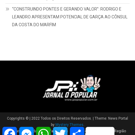
“CONSTRUINDO PONTES E GERANDO VALOR”: RODRIGO E
LEANDRO APRESENTAM POTENCIAL DE GARÇA AO CÔNSUL
DA COSTA DO MARFIM
Copyrights © | 2022 Todos os Direitos Reservados.
|
Theme: News Portal
by
Mystery Themes
.
Facebook
Messenger
WhatsApp
Twitter
Share
Brasil
Cidade
Variedades
Polícia
Política
Região