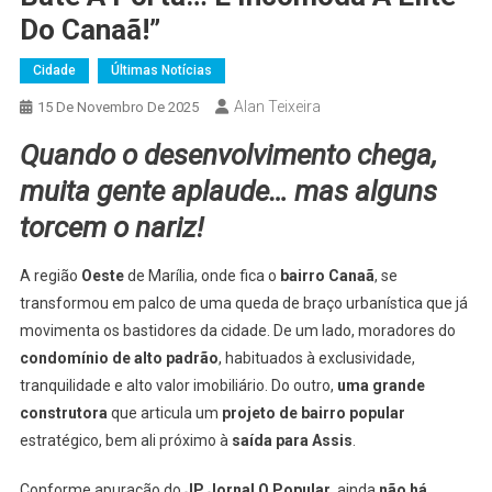
Do Canaã!”
Cidade
Últimas Notícias
Alan Teixeira
15 De Novembro De 2025
Quando o desenvolvimento chega,
muita gente aplaude… mas alguns
torcem o nariz!
A região
Oeste
de Marília, onde fica o
bairro Canaã
, se
transformou em palco de uma queda de braço urbanística que já
movimenta os bastidores da cidade. De um lado, moradores do
condomínio de alto padrão
, habituados à exclusividade,
tranquilidade e alto valor imobiliário. Do outro,
uma grande
construtora
que articula um
projeto de bairro popular
estratégico, bem ali próximo à
saída para Assis
.
Conforme apuração do
JP Jornal O Popular
, ainda
não há