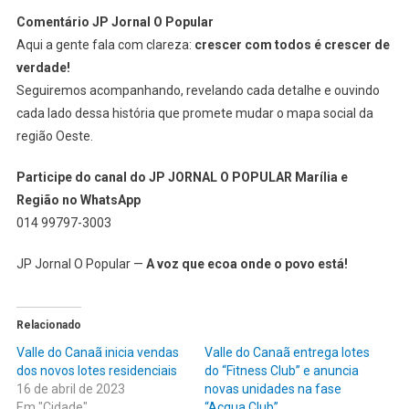
Comentário JP Jornal O Popular
Aqui a gente fala com clareza:
crescer com todos é crescer de
verdade!
Seguiremos acompanhando, revelando cada detalhe e ouvindo
cada lado dessa história que promete mudar o mapa social da
região Oeste.
Participe do canal do JP JORNAL O POPULAR Marília e
Região no WhatsApp
014 99797-3003
JP Jornal O Popular —
A voz que ecoa onde o povo está!
Relacionado
Valle do Canaã inicia vendas
Valle do Canaã entrega lotes
dos novos lotes residenciais
do “Fitness Club” e anuncia
16 de abril de 2023
novas unidades na fase
Em "Cidade"
“Acqua Club”