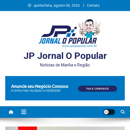
Skip
quinta-feira, agosto 06, 2026
Contato
to
content
JP Jornal O Popular
Notícias de Marília e Região