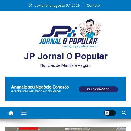
Skip
sexta-feira, agosto 07, 2026
Contato
to
content
JP Jornal O Popular
Notícias de Marília e Região