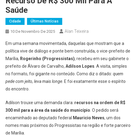
Recurso De R$ 300 Mil Para A
Saúde
Cidade
Últimas Notícias
Alan Teixeira
10 De Novembro De 2025
Em uma semana movimentada, daquelas que mostram que a
política vive de diálogo e ponte bem construída, o vice-prefeito de
Marília,
Rogerinho (Progressistas)
, recebeu em seu gabinete o
prefeito de Álvaro de Carvalho,
Adilson Lopes
. A visita, simples
no formato, foi gigante no conteúdo. Como diz o ditado:
quem
pede com jeito, leva mais longe
. E foi exatamente esse o espírito
do encontro.
Adilson trouxe uma demanda clara:
recursos na ordem de R$
300 mil para a área da saúde do município
. O pedido será
encaminhado ao deputado federal
Mauricio Neves
, um dos
nomes mais próximos do Progressistas na região e forte parceiro
de Marília.