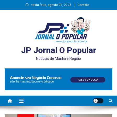
Skip
sexta-feira, agosto 07, 2026
Contato
to
content
JP Jornal O Popular
Notícias de Marília e Região