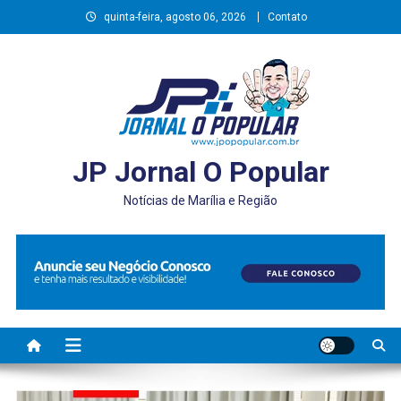
Skip
quinta-feira, agosto 06, 2026
Contato
to
content
JP Jornal O Popular
Notícias de Marília e Região