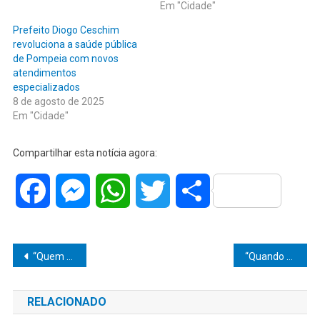
Em "Cidade"
Prefeito Diogo Ceschim
revoluciona a saúde pública
de Pompeia com novos
atendimentos
especializados
8 de agosto de 2025
Em "Cidade"
Compartilhar esta notícia agora:
Facebook
Messenger
WhatsApp
Twitter
Share
Navegação
“Quem bebe e dirige, arrisca a própria sorte — e a dos outros”: Operação Direção Segura reforça fiscalização em Pompeia
“Quando a esmola é demais, o santo desconfia”: jovem de Marília perde R$ 6 mil em golpe de falso anúncio de carro na internet
de
RELACIONADO
Post