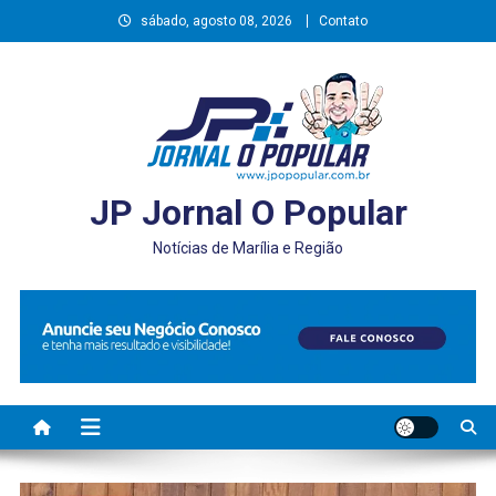
Skip
sábado, agosto 08, 2026
Contato
to
content
JP Jornal O Popular
Notícias de Marília e Região