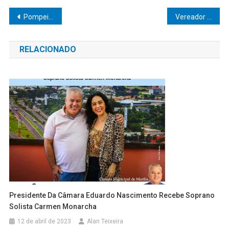
Navegação
Pompeia dá show de modernização: Prefeitura aposta em tecnologia e eficiência na gestão pública
Vereador João do Bar apresenta requerimento para criação de praça no Jardim Primavera e destaca: “Investir em lazer é investir em qualidade de vida”
de
RELACIONADO
Post
Presidente Da Câmara Eduardo Nascimento Recebe Soprano
Solista Carmen Monarcha
12 de abril de 2023
Alan Teixeira