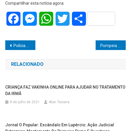
Compartilhar esta notícia agora:
Facebook
Messenger
WhatsApp
Twitter
Share
Navegação
Polícia Rodoviária intercepta carga irregular avaliada em R$ 35 mil na SP-294, em Marília
Pompeia cuida do amanhã: prefeito Diogo Ceschim e vice Carlos Rogério colocam saúde infantil em primeiro lugar
de
RELACIONADO
Post
CRIANÇA FAZ VAKINHA ONLINE PARA AJUDAR NO TRATAMENTO
DA IRMÃ
8 de julho de 2021
Alan Teixeira
Jornal O Popular: Escândalo Em Lupércio: Ação Judicial