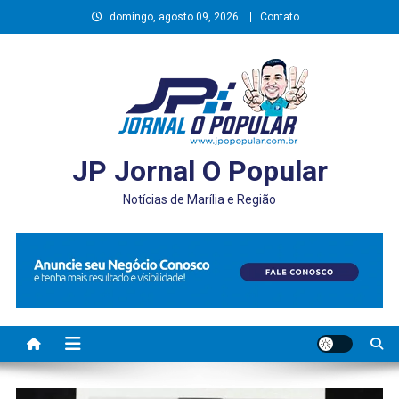
Skip
domingo, agosto 09, 2026
Contato
to
content
JP Jornal O Popular
Notícias de Marília e Região