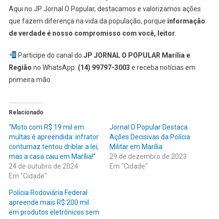
Aqui no JP Jornal O Popular, destacamos e valorizamos ações
que fazem diferença na vida da população, porque
informação
de verdade é nosso compromisso com você, leitor
.
Participe do canal do
JP JORNAL O POPULAR Marília e
Região
no WhatsApp:
(14) 99797-3003
e receba notícias em
primeira mão.
Relacionado
“Moto com R$ 19 mil em
Jornal O Popular Destaca
multas é apreendida: infrator
Ações Decisivas da Polícia
contumaz tentou driblar a lei,
Militar em Marília
mas a casa caiu em Marília!”
29 de dezembro de 2023
24 de outubro de 2024
Em "Cidade"
Em "Cidade"
Polícia Rodoviária Federal
apreende mais R$ 200 mil
em produtos eletrônicos sem