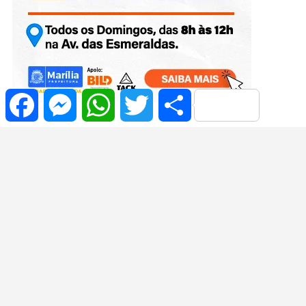
Facebook
Messenger
WhatsApp
Twitter
Share
1 Android: What to Know for Casino and Sports Betting
Bonos de Miramar Casino: desglose completo y cómo
aprovecharlos
Casino Charlevoix login security guide
Caesars Windsor Giovanni’s Gems Review Overview
Online Casino NB Overview and Options