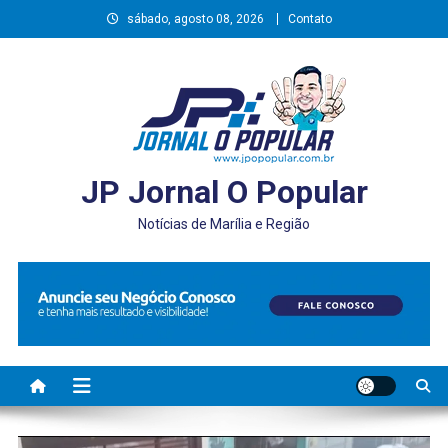
Skip
sábado, agosto 08, 2026
Contato
to
content
JP Jornal O Popular
Notícias de Marília e Região