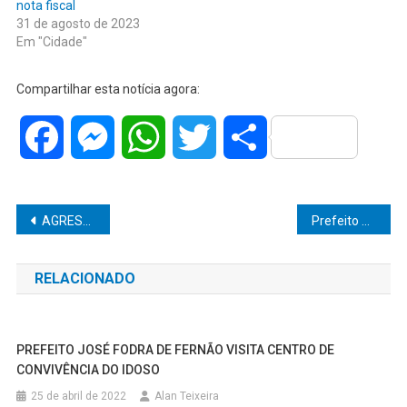
nota fiscal
31 de agosto de 2023
Em "Cidade"
Compartilhar esta notícia agora:
Facebook
Messenger
WhatsApp
Twitter
Share
Navegação
AGRESSOR PRESO EM FLAGRANTE POR VIOLÊNCIA DOMÉSTICA ERA PROCURADO POR HOMICÍDIO
Prefeito Diogo Ceschim decreta luto oficial de 7 dias pela morte do ex-prefeito Milton Pereira
de
RELACIONADO
Post
PREFEITO JOSÉ FODRA DE FERNÃO VISITA CENTRO DE
CONVIVÊNCIA DO IDOSO
25 de abril de 2022
Alan Teixeira