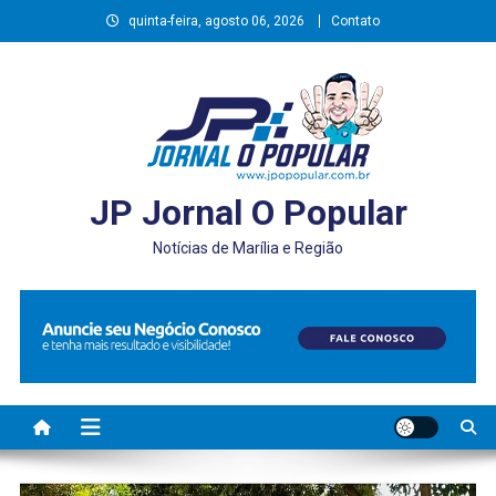
Skip
quinta-feira, agosto 06, 2026
Contato
to
content
JP Jornal O Popular
Notícias de Marília e Região