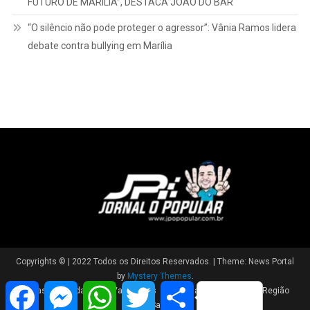
FUTURO DE MARÍLIA”, DESTACA JOÃO DO BAR
“O silêncio não pode proteger o agressor”: Vânia Ramos lidera
debate contra bullying em Marília
Copyrights © | 2022 Todos os Direitos Reservados.
|
Theme: News Portal
by
Mystery Themes
.
Facebook
Messenger
WhatsApp
Twitter
Share
Brasil
Cidade
Variedades
Polícia
Política
Região
Saúde