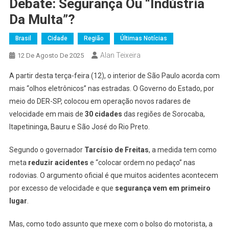
Debate: Segurança Ou “indústria
Da Multa”?
Brasil
Cidade
Região
Últimas Notícias
Alan Teixeira
12 De Agosto De 2025
A partir desta terça-feira (12), o interior de São Paulo acorda com
mais “olhos eletrônicos” nas estradas. O Governo do Estado, por
meio do DER-SP, colocou em operação novos radares de
velocidade em mais de
30 cidades
das regiões de Sorocaba,
Itapetininga, Bauru e São José do Rio Preto.
Segundo o governador
Tarcísio de Freitas
, a medida tem como
meta
reduzir acidentes
e “colocar ordem no pedaço” nas
rodovias. O argumento oficial é que muitos acidentes acontecem
por excesso de velocidade e que
segurança vem em primeiro
lugar
.
Mas, como todo assunto que mexe com o bolso do motorista, a