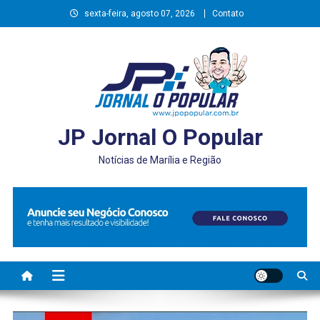
Skip
sexta-feira, agosto 07, 2026
Contato
to
content
JP Jornal O Popular
Notícias de Marília e Região