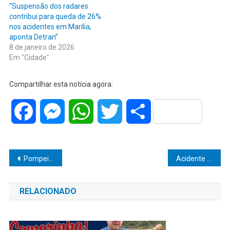
“Suspensão dos radares
contribui para queda de 26%
nos acidentes em Marília,
aponta Detran”
8 de janeiro de 2026
Em "Cidade"
Compartilhar esta notícia agora:
Facebook
Messenger
WhatsApp
Twitter
Share
Navegação
Pompeia de coração aberto para a saúde: prefeito Diogo Ceschim participa de inauguração histórica do Centro de Diagnóstico de Cardiologia
Acidente fatal: irmã reconhece corpo de motociclista no local
de
RELACIONADO
Post