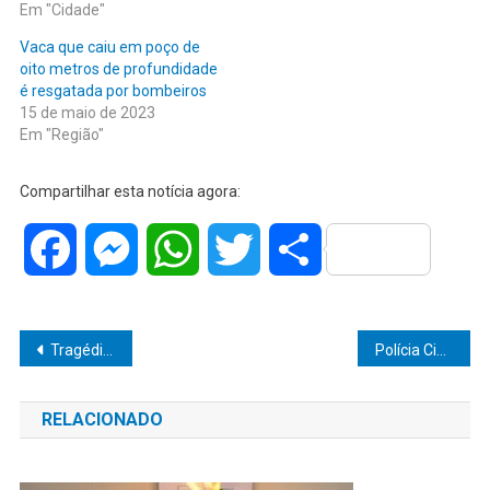
Em "Cidade"
Vaca que caiu em poço de
oito metros de profundidade
é resgatada por bombeiros
15 de maio de 2023
Em "Região"
Compartilhar esta notícia agora:
Facebook
Messenger
WhatsApp
Twitter
Share
Navegação
Tragédia na SP-315: Jovem morre após colisão frontal em Duartina
Polícia Civil prende quatro homens em Marília na Operação Shamar
de
RELACIONADO
Post