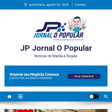
Skip
quinta-feira, agosto 06, 2026
Contato
to
content
JP Jornal O Popular
Notícias de Marília e Região