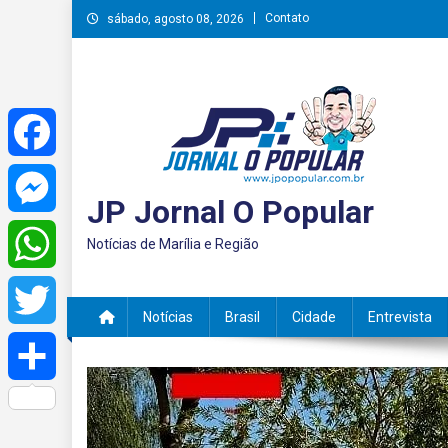
Skip
Contato
sábado, agosto 08, 2026
to
content
Facebook
JP Jornal O Popular
Messenger
Notícias de Marília e Região
WhatsApp
Notícias
Brasil
Cidade
Entrevista
Twitter
Share