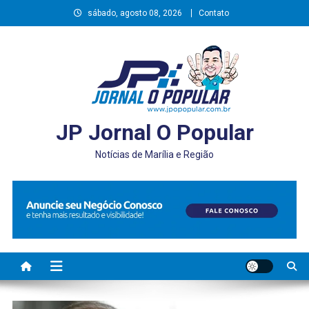
Skip
sábado, agosto 08, 2026
Contato
to
content
JP Jornal O Popular
Notícias de Marília e Região