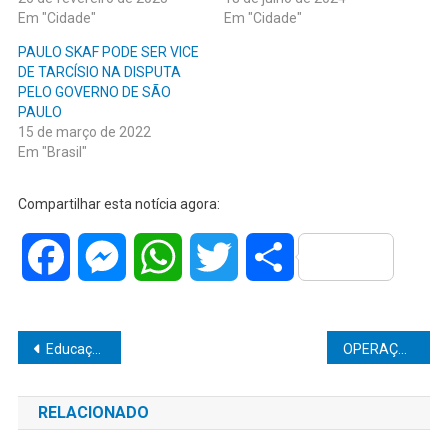
Em "Cidade"
Em "Cidade"
PAULO SKAF PODE SER VICE
DE TARCÍSIO NA DISPUTA
PELO GOVERNO DE SÃO
PAULO
15 de março de 2022
Em "Brasil"
Compartilhar esta notícia agora:
Facebook
Messenger
WhatsApp
Twitter
Share
Navegação
Educação em foco: Prefeitura de Marília autoriza contratação temporária de professores aprovados em concurso público
OPERAÇÃO POLICIAL DESARTICULA TRÁFICO DE DROGAS NA REGIÃO RURAL DE MARÍLIA
de
RELACIONADO
Post