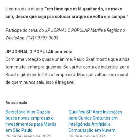
E como diz o ditado:
“em time que está ganhando, se mexe
sim, desde que seja pra colocar craque de volta em campo!”
Participe do canal do JP JORNAL O POPULAR Marília e Região no
WhatsApp: (14) 99797-3003
JP JORNAL O POPULAR comenta:
Com uma votação quase unânime, Paulo Skaf mostra que ainda
tem muita lenha pra queimar. Se vai dar conta de industrializar o
Brasil digitalmente? Só o tempo dirá. Mas que voltou com moral
de quem nunca saiu, isso é inegável.
Relacionado
Secretário Vitor Gazola
Qualifica SP Abre Inscrições
busca novas empresas e
para Cursos Gratuitos em
investimentos para Marília
Inteligência Artificial e
em São Paulo
Computação em Nuvem
26 de fevereiro de 2025
18 de julho de 2024