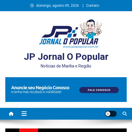
Skip
domingo, agosto 09, 2026
Contato
to
content
JP Jornal O Popular
Notícias de Marília e Região