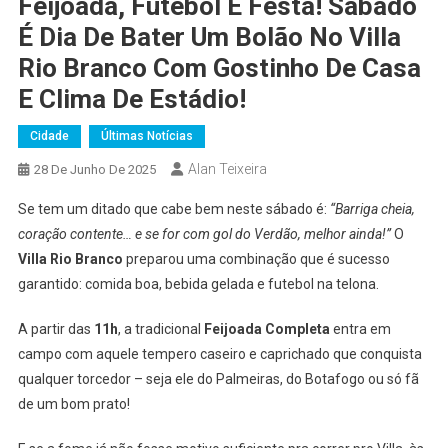
Feijoada, Futebol E Festa! Sábado
É Dia De Bater Um Bolão No Villa
Rio Branco Com Gostinho De Casa
E Clima De Estádio!
Cidade
Últimas Notícias
Alan Teixeira
28 De Junho De 2025
Se tem um ditado que cabe bem neste sábado é:
“Barriga cheia,
coração contente… e se for com gol do Verdão, melhor ainda!”
O
Villa Rio Branco
preparou uma combinação que é sucesso
garantido: comida boa, bebida gelada e futebol na telona.
A partir das
11h
, a tradicional
Feijoada Completa
entra em
campo com aquele tempero caseiro e caprichado que conquista
qualquer torcedor – seja ele do Palmeiras, do Botafogo ou só fã
de um bom prato!