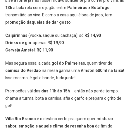
E se a fome já não fosse motivo suficiente pra correr pro Villa, às
13h
a bola rola com o jogão entre
Palmeiras x Botafogo
,
transmitido ao vivo. E como a casa aqui é boa de jogo, tem
promoção daquelas de dar gosto
:
Caipirinhas
(vodka, saquê ou cachaça): só
R$ 14,90
Drinks de gin
: apenas
R$ 19,90
Cerveja Amstel
:
R$ 11,90
Mas segura essa: a cada
gol do Palmeiras
, quem tiver de
camisa do Verdão
na mesa ganha uma
Amstel 600ml na faixa!
Isso mesmo, é gol e brinde, tudo junto!
Promoções válidas
das 11h às 15h
– então não perde tempo:
chama a turma, bota a camisa, afia o garfo e prepara o grito de
gol!
Villa Rio Branco
é o destino certo pra quem quer
misturar
sabor, emoção e aquele clima de resenha boa
de fim de