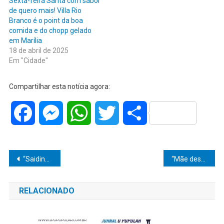
Sexta-feira Santa com sabor
de quero mais! Villa Rio
Branco é o point da boa
comida e do chopp gelado
em Marília
18 de abril de 2025
Em "Cidade"
Compartilhar esta notícia agora:
Facebook
Messenger
WhatsApp
Twitter
Share
Navegação
“Saidinha” termina com 16 presos foragidos em Marília; índice de evasão sobe para 2,7%
“Mãe desesperada busca por filho com deficiência visual desaparecido após viagem a Marília”
de
RELACIONADO
Post