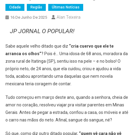
Cidade
Região
Últimas Notícias
Alan Teixeira
16 De Junho De 2025
JP JORNAL O POPULAR!
Sabe aquele velho ditado que diz
“cria cuervo que ele te
arranca os olhos”
? Pois é… Uma idosa de 68 anos, moradora da
zona rural de Itatinga (SP), sentiu isso na pele – e no bolso! O
próprio neto, de 24 anos, que ela cuidou, criou e ajudou a vida
toda, acabou aprontando uma daquelas que nem novela
mexicana teria coragem de contar.
Tudo começou em março deste ano, quando a senhora, cheia de
amor no coração, resolveu viajar pra visitar parentes em Minas
Gerais. Antes de pegar a estrada, confiou a casa, os móveis e até
o carro nas mãos do neto. Afinal, sangue do sangue, né?
Só que, como diz outro ditado popular,
“quem vê cara não vê