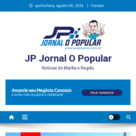
Skip
quinta-feira, agosto 06, 2026
Contato
to
content
JP Jornal O Popular
Notícias de Marília e Região