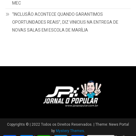
DA COSTA DO MARFIM
“QUALIFICAÇÃO ABRE PORTAS E TRANSFORMA VIDAS”, DIZ
VINICIUS CAMARINHA SOBRE NOVAS TURMAS DO CEPROM
“EXCELÊNCIA É UMA PRÁTICA DIÁRIA”: CIÊNCIA DA
COMPUTAÇÃO DA UNIMAR CONQUISTA NOTA MÁXIMA DO
MEC
“INCLUSÃO ACONTECE QUANDO GARANTIMOS
OPORTUNIDADES REAIS”, DIZ VINICIUS NA ENTREGA DE
NOVAS SALAS EM ESCOLA DE MARÍLIA