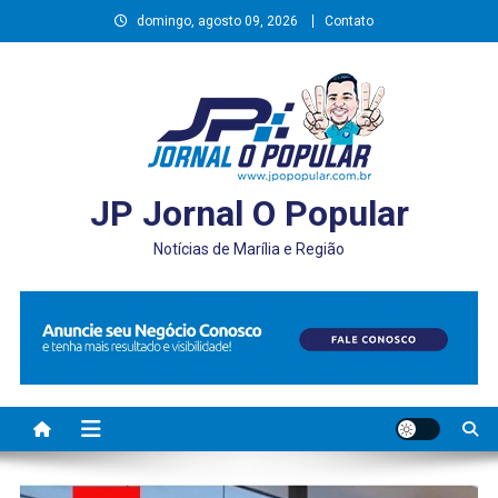
Skip
domingo, agosto 09, 2026
Contato
to
content
JP Jornal O Popular
Notícias de Marília e Região