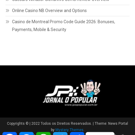
Online Casino NB Overview and Options
Casino de Montreal Promo Code Guide 2026: Bonuses,
Payments, Mobile & Security
Copyrights © | 2022 Todos os Direitos Reservados.
|
Theme: News Portal
by
Mystery Themes
.
Facebook
Messenger
WhatsApp
Twitter
Share