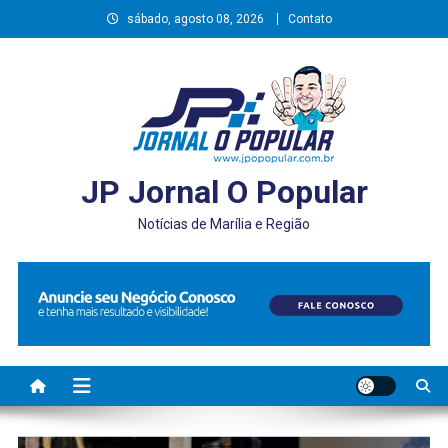
Skip
sábado, agosto 08, 2026
Contato
to
content
JP Jornal O Popular
Notícias de Marília e Região