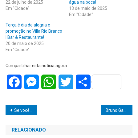
22 de julho de 2025
água na boca!
Em "Cidade"
13 de maio de 2025
Em "Cidade"
Terça é dia de alegria e
promoção no Villa Rio Branco
| Bar & Restaurante!
20 de maio de 2025
Em "Cidade"
Compartilhar esta notícia agora:
Facebook
Messenger
WhatsApp
Twitter
Share
Navegação
Se você procura tecnologia, inovação e soluções inteligentes… aqui tem: é na @midradistribuidora!
Bruno Gaudêncio: Um ciclo de dedicação na Codemar e novos desafios ao lado do Prefeito Vinícius Camarinha
de
RELACIONADO
Post