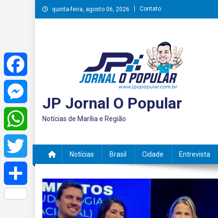
Skip
Contato
quinta-feira, agosto 06, 2026
to
content
Facebook
JP Jornal O Popular
Messenger
Notícias de Marília e Região
WhatsApp
Notícias
Brasil
Cidade
Entrevista
Twitter
Share