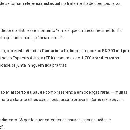
ode se tornar
referência estadual
no tratamento de doenças raras.
endente do HBU, esse momento “é mais que um reconhecimento. É o
o que une saúde, ciência e amor”.
isso, o prefeito
Vinícius Camarinha
foi firme e autorizou
R$ 700 mil por
rno do Espectro Autista (TEA), com mais de
1.700 atendimentos
dade se junta, ninguém fica pra trás.
o ao
Ministério da Saúde
como referência em doenças raras — muitas
meta é clara: acolher, cuidar, pesquisar e prevenir. Como diz o povo:
é
ndimento: “A gente quer entender as causas, criar soluções e
”.