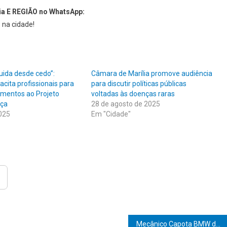
ia E REGIÃO no WhatsApp:
 na cidade!
ida desde cedo”:
Câmara de Marília promove audiência
acita profissionais para
para discutir políticas públicas
imentos ao Projeto
voltadas às doenças raras
nça
28 de agosto de 2025
2025
Em "Cidade"
Mecânico Capota BMW de R$ 700 Mil de Cliente: “Erro no Teste, Prejuízo no Bolso!”