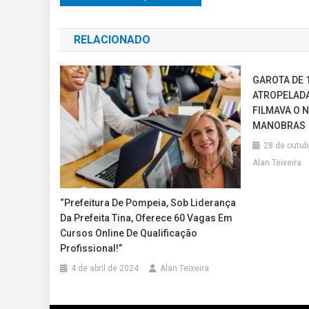
de
RELACIONADO
Post
GAROTA DE 
ATROPELAD
FILMAVA O 
MANOBRAS
28 de outub
Alan Teixeira
“Prefeitura De Pompeia, Sob Liderança
Da Prefeita Tina, Oferece 60 Vagas Em
Cursos Online De Qualificação
Profissional!”
4 de abril de 2024
Alan Teixeira