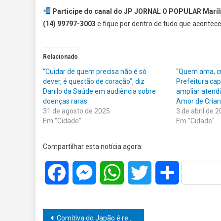
Participe do canal do JP JORNAL O POPULAR Maríl
(14) 99797-3003
e fique por dentro de tudo que acontece
Relacionado
“Cuidar de quem precisa não é só
“Quem ama, cu
dever, é questão de coração”, diz
Prefeitura cap
Danilo da Saúde em audiência sobre
ampliar atend
doenças raras
Amor de Cria
31 de agosto de 2025
3 de abril de 
Em "Cidade"
Em "Cidade"
Compartilhar esta notícia agora:
Facebook
Messenger
WhatsApp
Twitter
Share
Navegação
Comitiva do Japão é recebida com honra em Marília: Prefeito Vinícius Camarinha destaca laços culturais e reforça parceria internacional