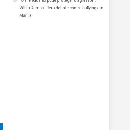
“O silêncio não pode proteger o agressor”:
Vânia Ramos lidera debate contra bullying em
Marília