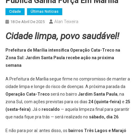
Pública Ganha Força Em Marília
Cidade
Últimas Notícias
Alan Teixeira
18 De Abril De 2025
Cidade limpa, povo saudável!
Prefeitura de Marília intensifica Operação Cata-Treco na
Zona Sul: Jardim Santa Paula recebe ação na próxima
semana
A Prefeitura de Marília segue firme no compromisso de manter a
cidade limpa e longe do risco de doenças. A próxima parada da
Operação Cata-Treco
será no bairro
Jardim Santa Paula
, na
zona Sul, com ações previstas para os dias
24 (quinta-feira)
e
25
(sexta-feira)
. Já o
rescaldo
— aquela limpeza final para garantir
que nada fique pra trás — será realizado no
sábado, dia 26
.
E não para por aí: antes disso, os
bairros Três Lagos e Marajó