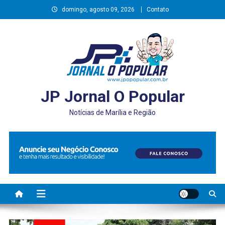
Skip
domingo, agosto 09, 2026
Contato
to
content
JP Jornal O Popular
Notícias de Marília e Região