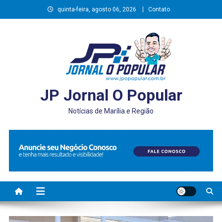
Skip
quinta-feira, agosto 06, 2026
Contato
to
content
JP Jornal O Popular
Notícias de Marília e Região