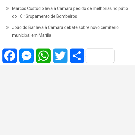
Marcos Custódio leva à Câmara pedido de melhorias no pátio
do 10º Grupamento de Bombeiros
João do Bar leva à Câmara debate sobre novo cemitério
municipal em Marília
Facebook
Messenger
WhatsApp
Twitter
Share
Copyrights © | 2022 Todos os Direitos Reservados.
|
Theme: News Portal