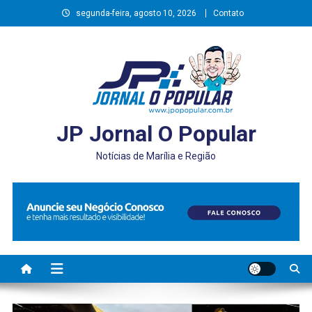
Skip
segunda-feira, agosto 10, 2026
Contato
to
content
JP Jornal O Popular
Notícias de Marília e Região