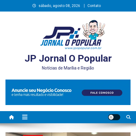
Skip
sábado, agosto 08, 2026
Contato
to
content
JP Jornal O Popular
Notícias de Marília e Região