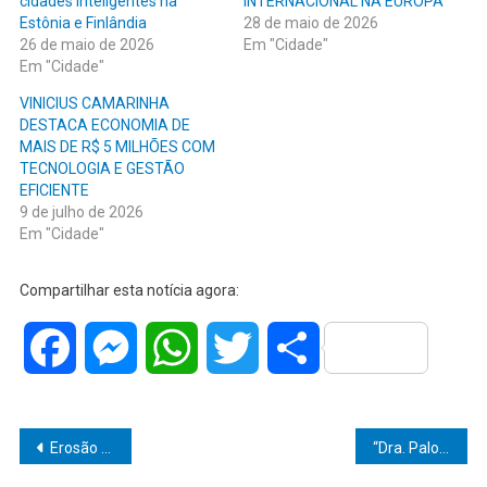
cidades inteligentes na
INTERNACIONAL NA EUROPA
Estônia e Finlândia
28 de maio de 2026
26 de maio de 2026
Em "Cidade"
Em "Cidade"
VINICIUS CAMARINHA
DESTACA ECONOMIA DE
MAIS DE R$ 5 MILHÕES COM
TECNOLOGIA E GESTÃO
EFICIENTE
9 de julho de 2026
Em "Cidade"
Compartilhar esta notícia agora:
Facebook
Messenger
WhatsApp
Twitter
Share
Navegação
Erosão em bairro é solucionada após solicitação da vereadora Vânia Ramos
“Dra. Paloma dá o recado: combate à dengue em Marília é pra valer! Prefeitura lança B.R.I. e reforça proteção contra o Aedes aegypti!”