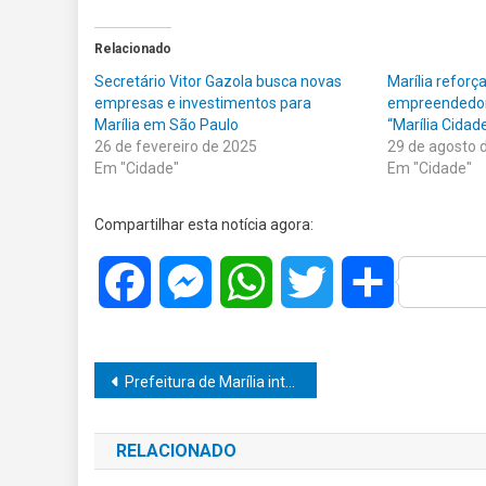
Relacionado
Secretário Vitor Gazola busca novas
Marília reforç
empresas e investimentos para
empreendedor
Marília em São Paulo
“Marília Cida
26 de fevereiro de 2025
29 de agosto 
Em "Cidade"
Em "Cidade"
Compartilhar esta notícia agora:
Facebook
Messenger
WhatsApp
Twitter
Share
Navegação
Prefeitura de Marília intensifica combate à dengue com três novos polos de atendimento
de
RELACIONADO
Post