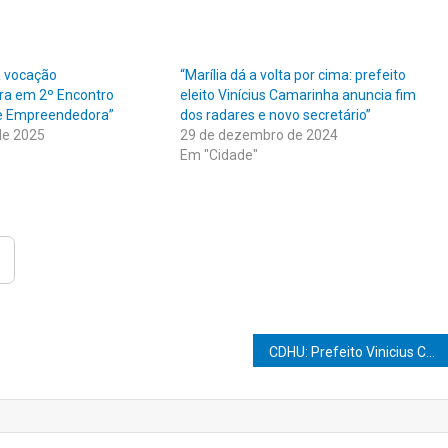
a vocação
“Marília dá a volta por cima: prefeito
a em 2º Encontro
eleito Vinícius Camarinha anuncia fim
de Empreendedora”
dos radares e novo secretário”
de 2025
29 de dezembro de 2024
Em "Cidade"
CDHU: Prefeito Vinicius Camarinha se reúne com Secretário Estadual de Habitação para buscar solução definitiva