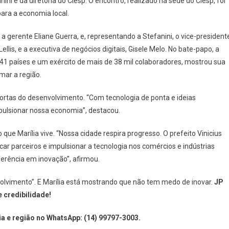
i e da diretoria do Ciesp. O encontro, realizado na sede do Ciesp, foi
ara a economia local.
io, a gerente Eliane Guerra, e, representando a Stefanini, o vice-president
llis, e a executiva de negócios digitais, Gisele Melo. No bate-papo, a
 41 países e um exército de mais de 38 mil colaboradores, mostrou sua
mar a região.
s portas do desenvolvimento. “Com tecnologia de ponta e ideias
mpulsionar nossa economia”, destacou.
que Marília vive. “Nossa cidade respira progresso. O prefeito Vinicius
ar parceiros e impulsionar a tecnologia nos comércios e indústrias
ferência em inovação”, afirmou.
olvimento”. E Marília está mostrando que não tem medo de inovar.
JP
 credibilidade!
a e região no WhatsApp: (14) 99797-3003.