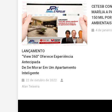
CETESB CON
MARÍLIA A 
150 MIL PO
AMBIENTAIS
4 de janeir
LANÇAMENTO
“View 360” Oferece Experiência
Antecipada
De Se Morar Em Um Apartamento
Inteligente
22 de outubro de 2022
Alan Teixeira