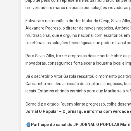
papo de peso com representantes da multinacional Stefanin
um verdadeiro marco na busca por soluções inovadoras p
Estiveram na reunião o diretor titular do Ciesp, Silvio Zill
Alexandre Pedroso, o diretor de novos negócios, Antônio Le
multinacional, que é orgulho nacional com escritórios em
trajetória e as soluções tecnológicas que podem transfor
Para Silvio Zillio, trazer empresas desse porte é abrir a
inovadoras, conseguimos fortalecer a indústria local e i
Já o secretário Vitor Gazola ressaltou o momento positivo 
Camarinha nos deu a missão de ampliar os negócios, busc
locais. Estamos abrindo caminho para que Marília seja re
Como diz o ditado, “quem planta progresso, colhe desenv
Jornal O Popular – O jornal que informa com verdade e
Participe do canal do JP JORNAL O POPULAR Maríli