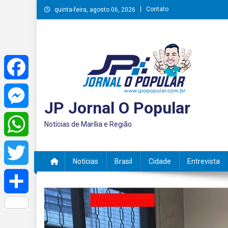
Skip
Contato
quinta-feira, agosto 06, 2026
to
content
Facebook
JP Jornal O Popular
Messenger
Notícias de Marília e Região
WhatsApp
Notícias
Brasil
Cidade
Entrevista
Twitter
Share