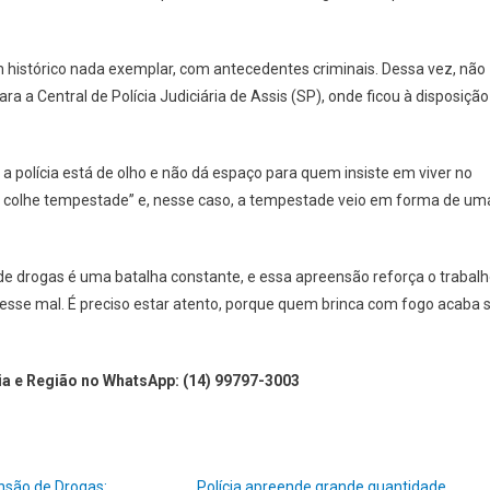
m histórico nada exemplar, com antecedentes criminais. Dessa vez, não
ara a Central de Polícia Judiciária de Assis (SP), onde ficou à disposição
a polícia está de olho e não dá espaço para quem insiste em viver no
to, colhe tempestade” e, nesse caso, a tempestade veio em forma de um
de drogas é uma batalha constante, e essa apreensão reforça o trabal
desse mal. É preciso estar atento, porque quem brinca com fogo acaba 
a e Região no WhatsApp: (14) 99797-3003
nsão de Drogas:
Polícia apreende grande quantidade