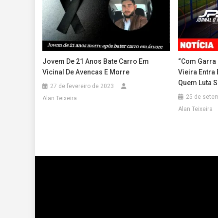
Jovem De 21 Anos Bate Carro Em
“Com Garra 
Vicinal De Avencas E Morre
Vieira Entra
Quem Luta S
27 de fevereiro de 2023
25 de sete
Alan Teixeira
Alan Teixeira