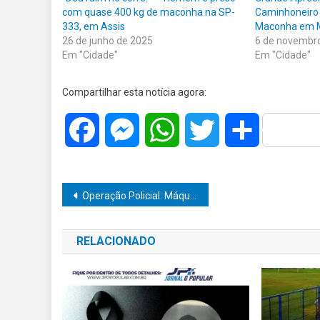
com quase 400 kg de maconha na SP-
Caminhoneiro
333, em Assis
Maconha em Me
26 de junho de 2025
6 de novembr
Em "Cidade"
Em "Cidade"
Compartilhar esta notícia agora:
Facebook
Messenger
WhatsApp
Twitter
Share
Navegação
Operação Policial: Máquinas Caça-Níquel São Apreendidas em Oriente!
de
RELACIONADO
Post