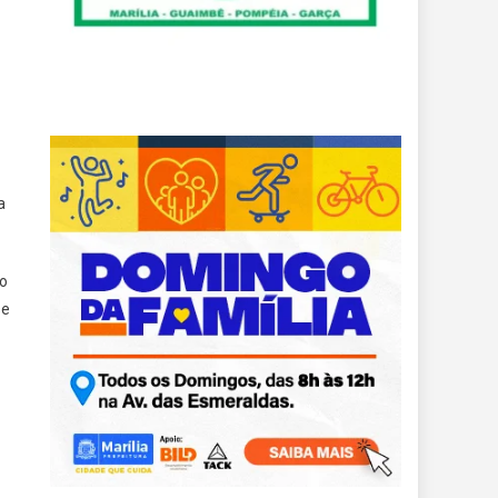
a
ho
se