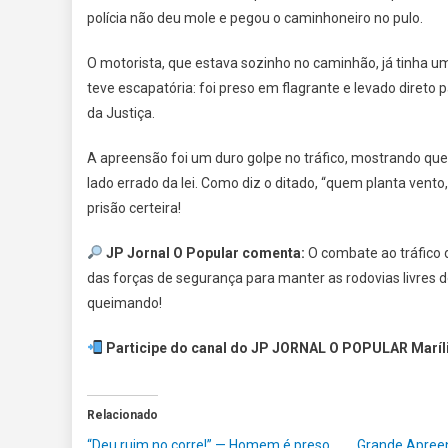
polícia não deu mole e pegou o caminhoneiro no pulo.
O motorista, que estava sozinho no caminhão, já tinha u
teve escapatória: foi preso em flagrante e levado direto p
da Justiça.
A apreensão foi um duro golpe no tráfico, mostrando que 
lado errado da lei. Como diz o ditado, “quem planta ven
prisão certeira!
JP Jornal O Popular comenta:
O combate ao tráfico 
das forças de segurança para manter as rodovias livres 
queimando!
Participe do canal do JP JORNAL O POPULAR Maríli
Relacionado
“Deu ruim no corre!” — Homem é preso
Grande Apree