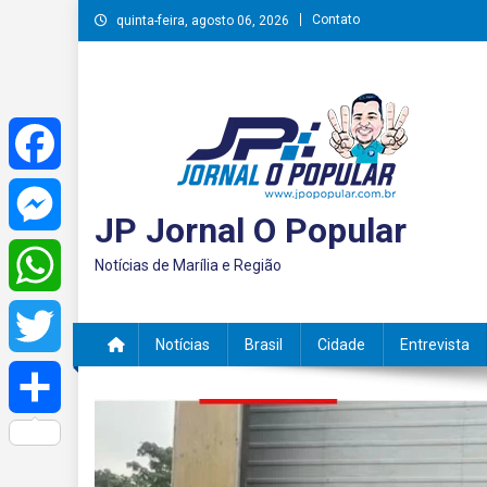
Skip
Contato
quinta-feira, agosto 06, 2026
to
content
Facebook
JP Jornal O Popular
Messenger
Notícias de Marília e Região
WhatsApp
Notícias
Brasil
Cidade
Entrevista
Twitter
Share