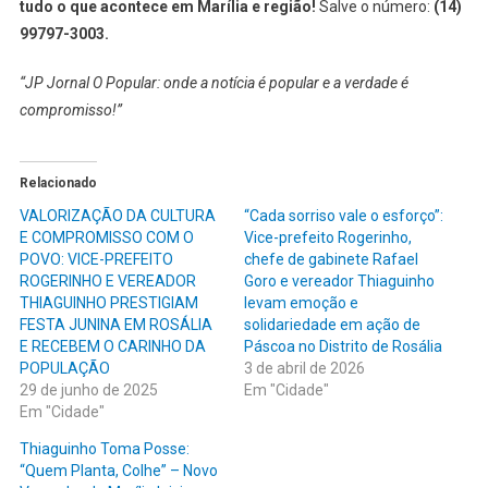
tudo o que acontece em Marília e região!
Salve o número:
(14)
99797-3003.
“JP Jornal O Popular: onde a notícia é popular e a verdade é
compromisso!”
Relacionado
VALORIZAÇÃO DA CULTURA
“Cada sorriso vale o esforço”:
E COMPROMISSO COM O
Vice-prefeito Rogerinho,
POVO: VICE-PREFEITO
chefe de gabinete Rafael
ROGERINHO E VEREADOR
Goro e vereador Thiaguinho
THIAGUINHO PRESTIGIAM
levam emoção e
FESTA JUNINA EM ROSÁLIA
solidariedade em ação de
E RECEBEM O CARINHO DA
Páscoa no Distrito de Rosália
POPULAÇÃO
3 de abril de 2026
29 de junho de 2025
Em "Cidade"
Em "Cidade"
Thiaguinho Toma Posse:
“Quem Planta, Colhe” – Novo