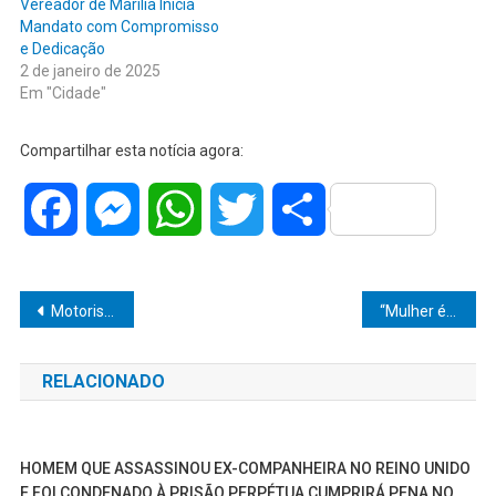
Vereador de Marília Inicia
Mandato com Compromisso
e Dedicação
2 de janeiro de 2025
Em "Cidade"
Compartilhar esta notícia agora:
Facebook
Messenger
WhatsApp
Twitter
Share
Navegação
Motorista é condenado por dirigir na contramão e causar tragédia com cinco mortos na Castello Branco
“Mulher é roubada na zona oeste de Marília; ladrões fugiram em carro cinza”
de
RELACIONADO
Post
HOMEM QUE ASSASSINOU EX-COMPANHEIRA NO REINO UNIDO
E FOI CONDENADO À PRISÃO PERPÉTUA CUMPRIRÁ PENA NO