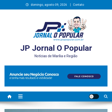
Skip
domingo, agosto 09, 2026
Contato
to
content
JP Jornal O Popular
Notícias de Marília e Região