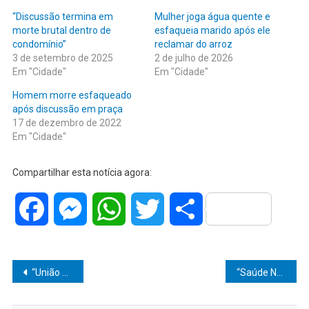
“Discussão termina em
Mulher joga água quente e
morte brutal dentro de
esfaqueia marido após ele
condomínio”
reclamar do arroz
3 de setembro de 2025
2 de julho de 2026
Em "Cidade"
Em "Cidade"
Homem morre esfaqueado
após discussão em praça
17 de dezembro de 2022
Em "Cidade"
Compartilhar esta notícia agora:
Facebook
Messenger
WhatsApp
Twitter
Share
Navegação
“União Que Planta Esperança: Associação Agrária e Ambiental de Marília-SP Luta Pelo Direito à Terra e Sustentabilidade!”
“Saúde Não Pode Esperar: Danilo da Saúde Cobra Mutirão e Ação Rápida para Reduzir Filas em Marília!”
de