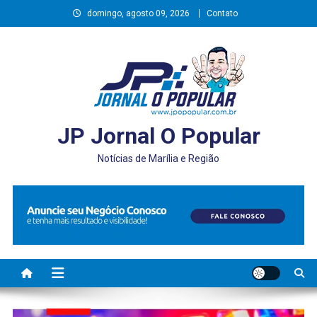
Skip
domingo, agosto 09, 2026
Contato
to
content
JP Jornal O Popular
Notícias de Marília e Região