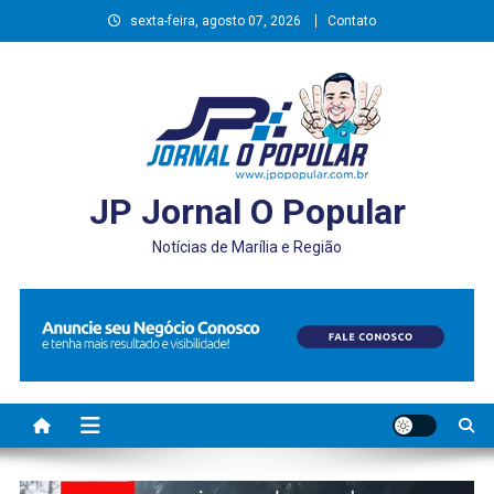
Skip
sexta-feira, agosto 07, 2026
Contato
to
content
JP Jornal O Popular
Notícias de Marília e Região