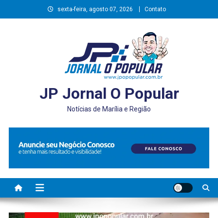
Skip
sexta-feira, agosto 07, 2026
Contato
to
content
JP Jornal O Popular
Notícias de Marília e Região