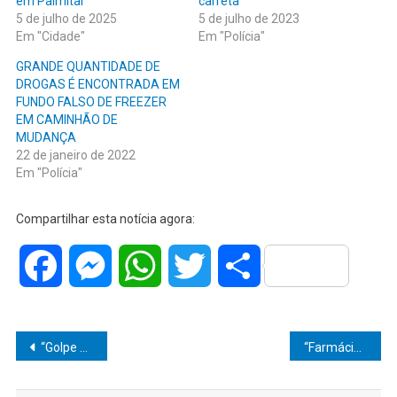
em Palmital
carreta
5 de julho de 2025
5 de julho de 2023
Em "Cidade"
Em "Polícia"
GRANDE QUANTIDADE DE
DROGAS É ENCONTRADA EM
FUNDO FALSO DE FREEZER
EM CAMINHÃO DE
MUDANÇA
22 de janeiro de 2022
Em "Polícia"
Compartilhar esta notícia agora:
Facebook
Messenger
WhatsApp
Twitter
Share
Navegação
“Golpe na Esperança: Escândalo na Apae Une Ganância, Tragédia e Justiça em Ação”
“Farmácia do Crime: Homem é Preso em Marília com Estoque Clandestino de Anabolizantes e Medicamentos Estrangeiros!”
de