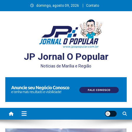
Skip
domingo, agosto 09, 2026
Contato
to
content
JP Jornal O Popular
Notícias de Marília e Região