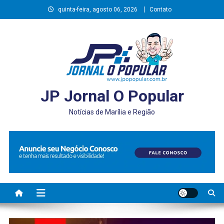
Skip
quinta-feira, agosto 06, 2026
Contato
to
content
JP Jornal O Popular
Notícias de Marília e Região