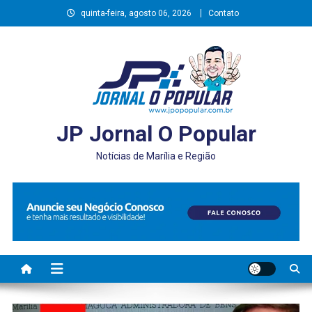
Skip
quinta-feira, agosto 06, 2026
Contato
to
content
JP Jornal O Popular
Notícias de Marília e Região